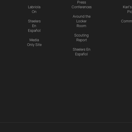
Press
Labriola
Conferences
Karl'
On
Pi
Around the
Steelers
Locker
Commu
En
Room
Español
Scouting
Media
Report
Only Site
Steelers En
Español