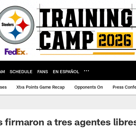
AM
SCHEDULE
FANS
EN ESPAÑOL
ases
Xtra Points Game Recap
Opponents On
Press Conf
s firmaron a tres agentes libre