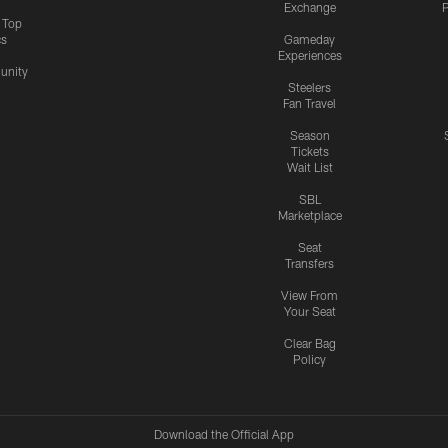
Exchange
P
s Top
cs
Gameday
Experiences
nity
Steelers
Fan Travel
Season
Tickets
Wait List
SBL
Marketplace
Seat
Transfers
View From
Your Seat
Clear Bag
Policy
Download the Official App