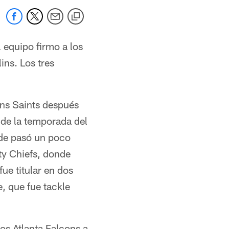
 equipo firmo a los
ins. Los tres
ans Saints después
o de la temporada del
nde pasó un poco
ty Chiefs, donde
ue titular en dos
, que fue tackle
os Atlanta Falcons a