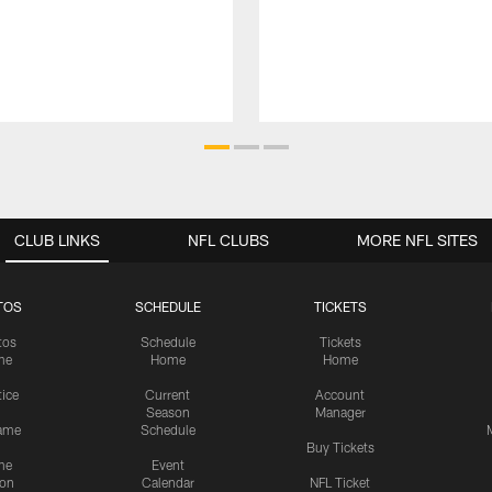
CLUB LINKS
NFL CLUBS
MORE NFL SITES
TOS
SCHEDULE
TICKETS
tos
Schedule
Tickets
me
Home
Home
tice
Current
Account
Season
Manager
ame
Schedule
Buy Tickets
me
Event
ion
Calendar
NFL Ticket