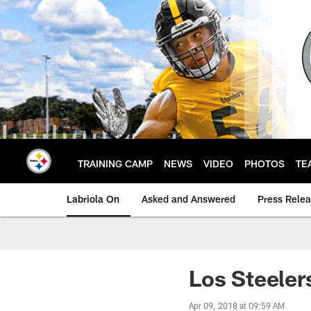
Skip
to
main
content
TRAINING CAMP
NEWS
VIDEO
PHOTOS
TE
Labriola On
Asked and Answered
Press Rele
Los Steeler
Apr 09, 2018 at 09:59 AM