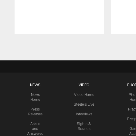
Pause
Play
NEWS
VIDEO
PHO
News
Video Home
Pho
Home
Ho
Steelers Live
Press
Prac
Releases
Interviews
Preg
Asked
Sights &
and
Sounds
Ga
Answered
Act