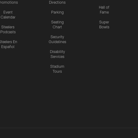
romotions
Directions
Hall of
Event
Parking
Fame
Calendar
Seating
Super
Steelers
Chart
Bowls
Podcasts
Security
Steelers En
Guidelines
Español
Disability
Services
Stadium
Tours