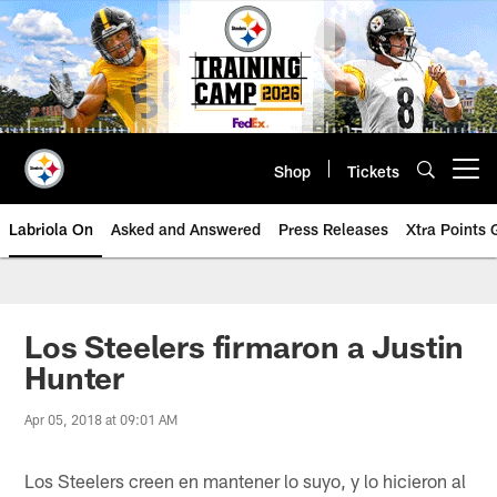
Skip
to
main
content
Shop
Tickets
Open menu button
Labriola On
Asked and Answered
Press Releases
Xtra Points
Los Steelers firmaron a Justin
Hunter
Apr 05, 2018 at 09:01 AM
Los Steelers creen en mantener lo suyo, y lo hicieron al