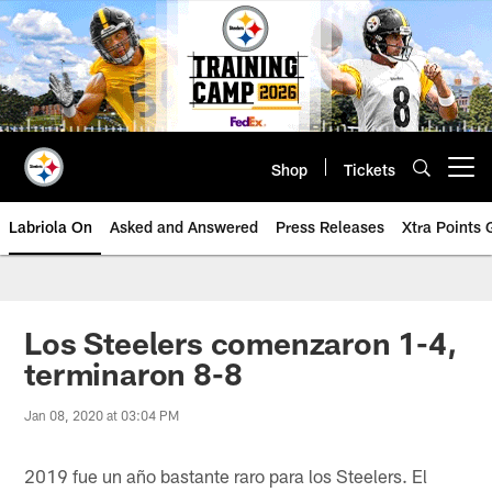
Skip
to
main
content
Shop
Tickets
Open menu button
Labriola On
Asked and Answered
Press Releases
Xtra Points
Los Steelers comenzaron 1-4,
terminaron 8-8
Jan 08, 2020 at 03:04 PM
2019 fue un año bastante raro para los Steelers. El