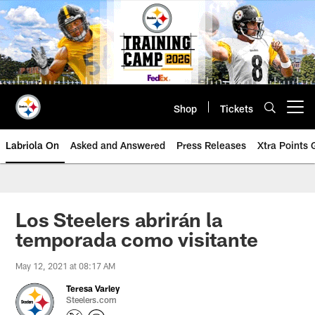
Skip
to
main
content
Shop
Tickets
Open menu button
Labriola On
Asked and Answered
Press Releases
Xtra Points
Los Steelers abrirán la
temporada como visitante
May 12, 2021 at 08:17 AM
Teresa Varley
Steelers.com