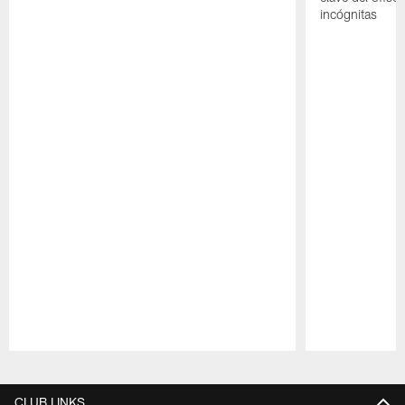
incógnitas
Pause
Play
CLUB LINKS