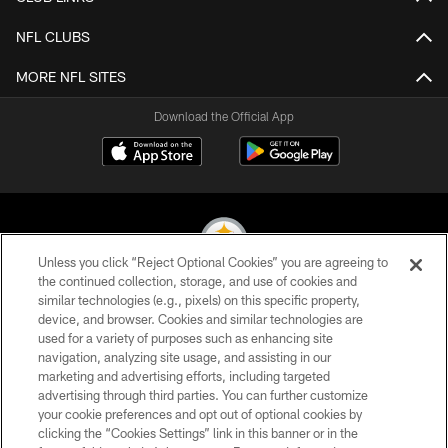
NFL CLUBS
MORE NFL SITES
Download the Official App
Unless you click “Reject Optional Cookies” you are agreeing to
the continued collection, storage, and use of cookies and
similar technologies (e.g., pixels) on this specific property,
© 2026 Pittsburgh Steelers. All Rights Reserved
device, and browser. Cookies and similar technologies are
used for a variety of purposes such as enhancing site
PRIVACY POLICY
navigation, analyzing site usage, and assisting in our
TERMS OF USE
marketing and advertising efforts, including targeted
advertising through third parties. You can further customize
ACCESSIBILITY
your cookie preferences and opt out of optional cookies by
clicking the “Cookies Settings” link in this banner or in the
CONTACT US