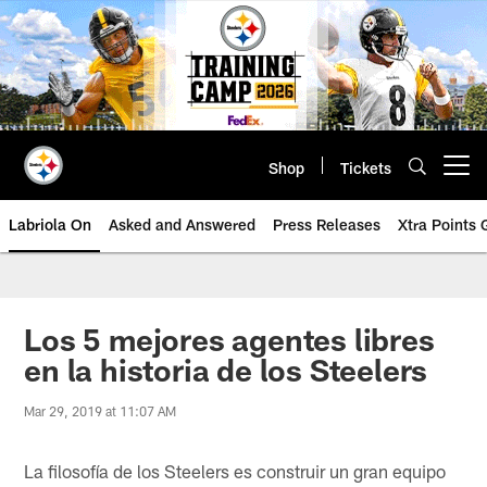
Skip
to
main
content
Shop
Tickets
Open menu button
Labriola On
Asked and Answered
Press Releases
Xtra Points
Los 5 mejores agentes libres
en la historia de los Steelers
Mar 29, 2019 at 11:07 AM
La filosofía de los Steelers es construir un gran equipo