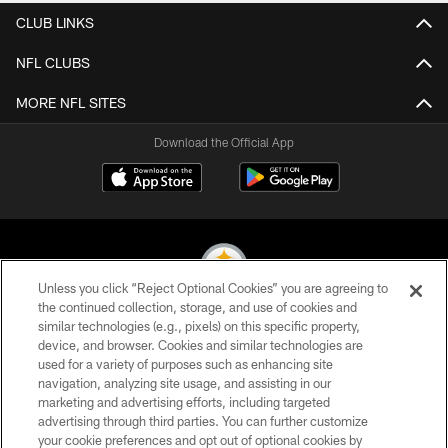
CLUB LINKS
NFL CLUBS
MORE NFL SITES
Download the Official App
Unless you click “Reject Optional Cookies” you are agreeing to
the continued collection, storage, and use of cookies and
similar technologies (e.g., pixels) on this specific property,
© 2026 Pittsburgh Steelers. All Rights Reserved
device, and browser. Cookies and similar technologies are
used for a variety of purposes such as enhancing site
PRIVACY POLICY
navigation, analyzing site usage, and assisting in our
TERMS OF USE
marketing and advertising efforts, including targeted
advertising through third parties. You can further customize
ACCESSIBILITY
your cookie preferences and opt out of optional cookies by