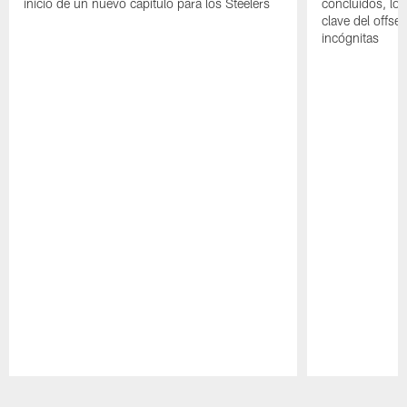
inicio de un nuevo capítulo para los Steelers
concluidos, los
clave del offs
incógnitas
Pause
Play