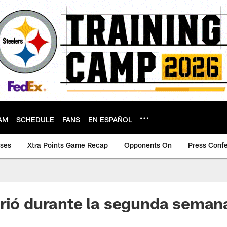
AM
SCHEDULE
FANS
EN ESPAÑOL
ases
Xtra Points Game Recap
Opponents On
Press Conf
rió durante la segunda seman