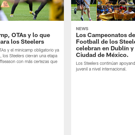
NEWS
mp, OTAs y lo que
Los Campeonatos de
ara los Steelers
Football de los Steel
celebran en Dublín y
As y el minicamp obligatorio ya
Ciudad de México.
, los Steelers cierran una etapa
offseason con más certezas que
Los Steelers continúan apoyando
juvenil a nivel internacional.