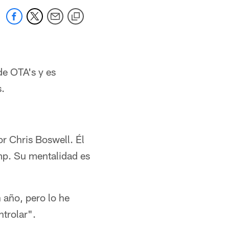
e OTA's y es
s.
r Chris Boswell. Él
amp. Su mentalidad es
 año, pero lo he
trolar".