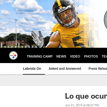
Skip
to
main
content
TRAINING CAMP
NEWS
VIDEO
PHOTOS
TE
Labriola On
Asked and Answered
Press Rele
Lo que ocur
Jun 01, 2019 at 08:07 PM