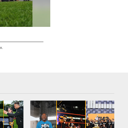
x.
Steven Nelson
Rebecca Mehling/© Pittsburgh Steelers