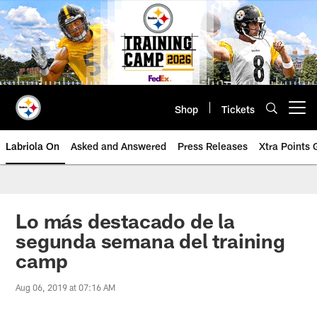
Skip
to
main
content
Shop
Tickets
Open menu button
Labriola On
Asked and Answered
Press Releases
Xtra Points
Lo más destacado de la
segunda semana del training
camp
Aug 06, 2019 at 07:16 AM