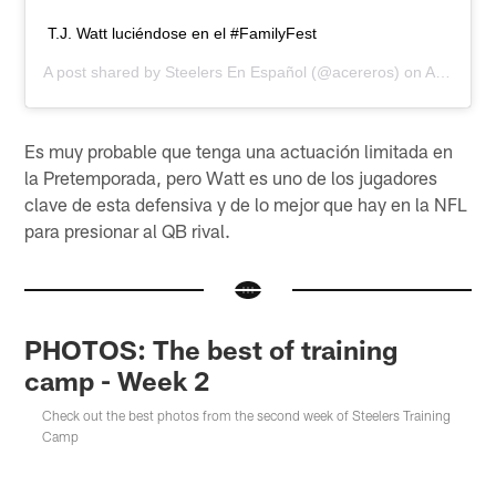
T.J. Watt luciéndose en el #FamilyFest
A post shared by
Steelers En Español
(@acereros) on
Aug 4, 2019 at 4:48pm PDT
Es muy probable que tenga una actuación limitada en
la Pretemporada, pero Watt es uno de los jugadores
clave de esta defensiva y de lo mejor que hay en la NFL
para presionar al QB rival.
PHOTOS: The best of training
camp - Week 2
Check out the best photos from the second week of Steelers Training
Camp