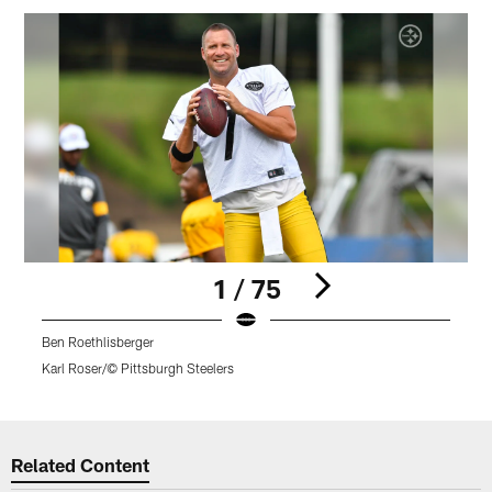
1 / 75
Ben Roethlisberger
D
Karl Roser/© Pittsburgh Steelers
K
Pause
Play
Related Content