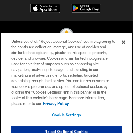
Unless you click “Reject Optional Cookies” you are agreeing to
the continued collection, storage, and use of cookies and
similar technologies (e.g., pixels) on this specific property,
© 2026 Pittsburgh Steelers. All Rights Reserved
device, and browser. Cookies and similar technologies are
used for a variety of purposes such as enhancing site
PRIVACY POLICY
navigation, analyzing site usage, and assisting in our
TERMS OF USE
marketing and advertising efforts, including targeted
advertising through third parties. You can further customize
ACCESSIBILITY
your cookie preferences and opt out of optional cookies by
clicking the “Cookies Settings” link in this banner or in the
CONTACT US
footer of this website’s homepage. For more information,
SITE MAP
please refer to our
Privacy Policy
AD CHOICES
Cookie Settings
YOUR PRIVACY CHOICES
COOKIE SETTINGS
Reject Optional Cookies