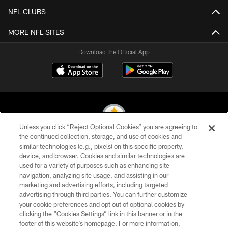
NFL CLUBS
MORE NFL SITES
Download the Official App
Unless you click “Reject Optional Cookies” you are agreeing to
the continued collection, storage, and use of cookies and
similar technologies (e.g., pixels) on this specific property,
© 2026 Pittsburgh Steelers. All Rights Reserved
device, and browser. Cookies and similar technologies are
used for a variety of purposes such as enhancing site
PRIVACY POLICY
navigation, analyzing site usage, and assisting in our
TERMS OF USE
marketing and advertising efforts, including targeted
advertising through third parties. You can further customize
ACCESSIBILITY
your cookie preferences and opt out of optional cookies by
clicking the “Cookies Settings” link in this banner or in the
CONTACT US
footer of this website’s homepage. For more information,