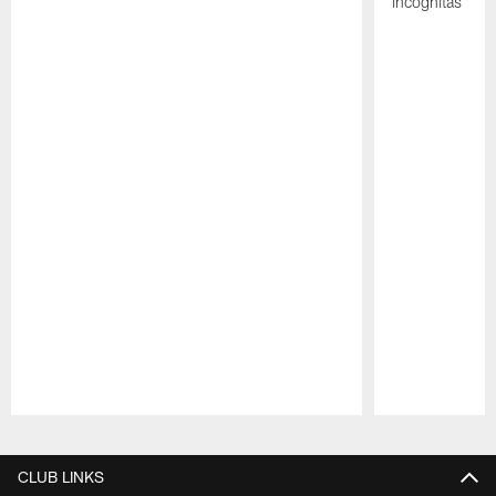
incógnitas
Pause
Play
CLUB LINKS