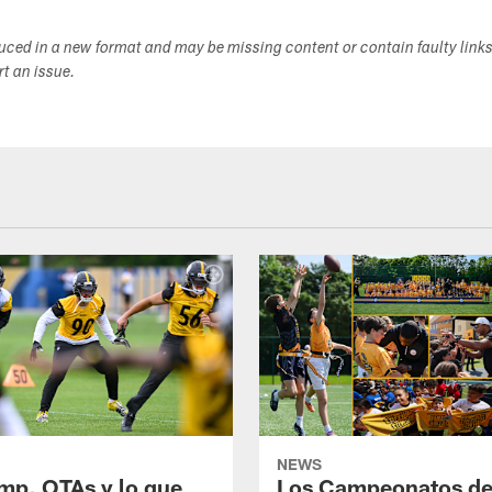
duced in a new format and may be missing content or contain faulty link
ort an issue.
NEWS
mp, OTAs y lo que
Los Campeonatos de