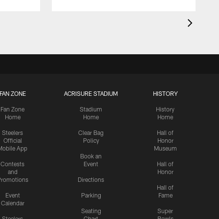
FAN ZONE
ACRISURE STADIUM
HISTORY
Fan Zone
Stadium
History
Home
Home
Home
Steelers
Clear Bag
Hall of
Official
Policy
Honor
Mobile App
Museum
Book an
Contests
Event
Hall of
and
Honor
romotions
Directions
Hall of
Event
Parking
Fame
Calendar
Seating
Super
Steelers
Chart
Bowls