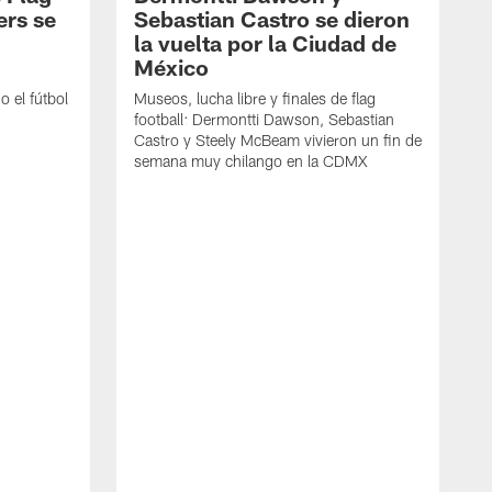
ers se
Sebastian Castro se dieron
la vuelta por la Ciudad de
México
 el fútbol
Museos, lucha libre y finales de flag
football: Dermontti Dawson, Sebastian
Castro y Steely McBeam vivieron un fin de
semana muy chilango en la CDMX
L
h
r
t
F