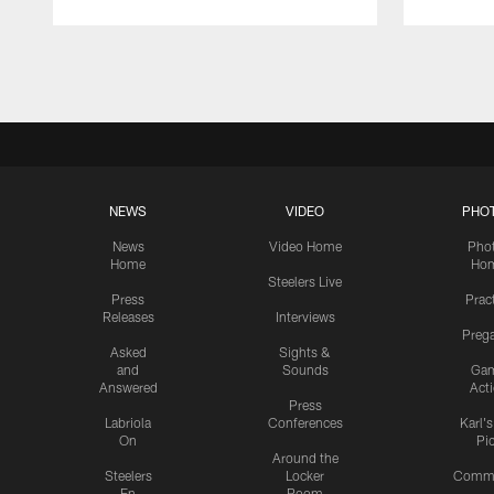
Pause
Play
NEWS
VIDEO
PHO
News
Video Home
Pho
Home
Ho
Steelers Live
Press
Prac
Releases
Interviews
Preg
Asked
Sights &
and
Sounds
Ga
Answered
Act
Press
Labriola
Conferences
Karl'
On
Pi
Around the
Steelers
Locker
Commu
En
Room