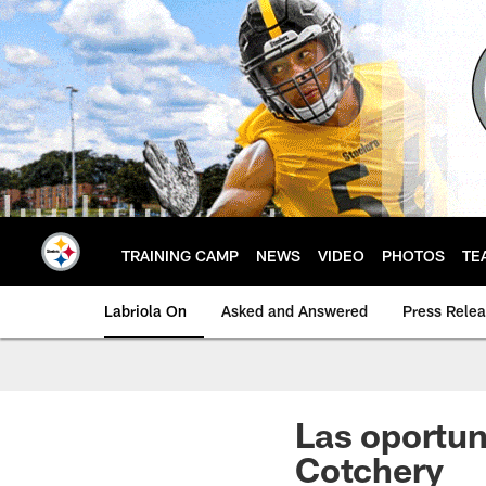
Skip
to
main
content
TRAINING CAMP
NEWS
VIDEO
PHOTOS
TE
Labriola On
Asked and Answered
Press Rele
Las oportun
Cotchery