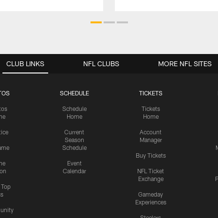
CLUB LINKS
NFL CLUBS
MORE NFL SITES
TOS
SCHEDULE
TICKETS
tos
Schedule
Tickets
me
Home
Home
tice
Current
Account
Season
Manager
ame
Schedule
Buy Tickets
me
Event
ion
Calendar
NFL Ticket
Exchange
P
s Top
cs
Gameday
Experiences
nity
Steelers