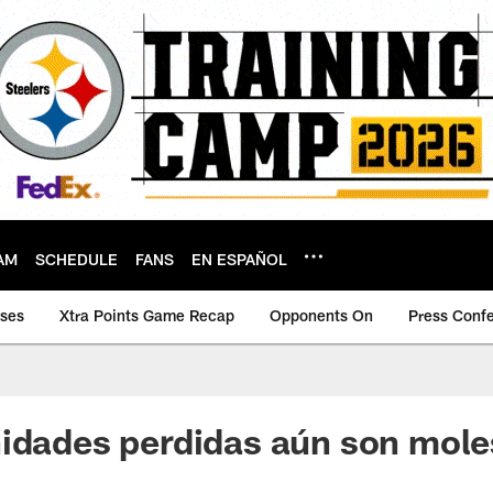
AM
SCHEDULE
FANS
EN ESPAÑOL
ases
Xtra Points Game Recap
Opponents On
Press Conf
idades perdidas aún son mole