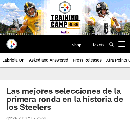
Skip
to
main
content
Shop
Tickets
Open menu button
Labriola On
Asked and Answered
Press Releases
Xtra Points
Las mejores selecciones de la
primera ronda en la historia de
los Steelers
Apr 24, 2018 at 07:26 AM