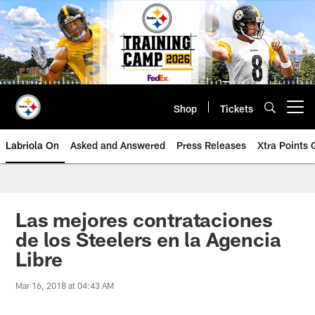
Skip
to
main
content
Shop
Tickets
Open menu button
Labriola On
Asked and Answered
Press Releases
Xtra Points
Las mejores contrataciones
de los Steelers en la Agencia
Libre
Mar 16, 2018 at 04:43 AM