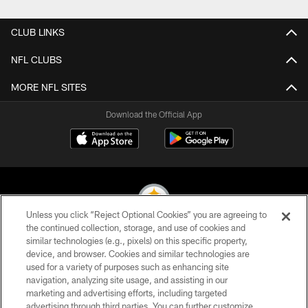
CLUB LINKS
NFL CLUBS
MORE NFL SITES
Download the Official App
Unless you click “Reject Optional Cookies” you are agreeing to
the continued collection, storage, and use of cookies and
similar technologies (e.g., pixels) on this specific property,
© 2026 Pittsburgh Steelers. All Rights Reserved
device, and browser. Cookies and similar technologies are
used for a variety of purposes such as enhancing site
PRIVACY POLICY
navigation, analyzing site usage, and assisting in our
TERMS OF USE
marketing and advertising efforts, including targeted
advertising through third parties. You can further customize