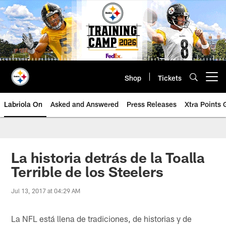
Skip
to
main
content
Shop
Tickets
Open menu button
Labriola On
Asked and Answered
Press Releases
Xtra Points
La historia detrás de la Toalla
Terrible de los Steelers
Jul 13, 2017 at 04:29 AM
La NFL está llena de tradiciones, de historias y de