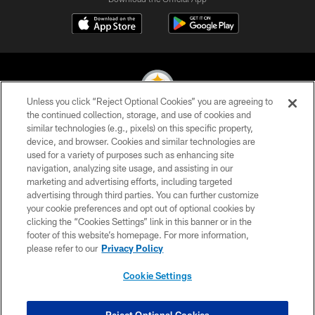
Unless you click “Reject Optional Cookies” you are agreeing to
the continued collection, storage, and use of cookies and
similar technologies (e.g., pixels) on this specific property,
© 2026 Pittsburgh Steelers. All Rights Reserved
device, and browser. Cookies and similar technologies are
used for a variety of purposes such as enhancing site
PRIVACY POLICY
navigation, analyzing site usage, and assisting in our
TERMS OF USE
marketing and advertising efforts, including targeted
advertising through third parties. You can further customize
ACCESSIBILITY
your cookie preferences and opt out of optional cookies by
clicking the “Cookies Settings” link in this banner or in the
CONTACT US
footer of this website’s homepage. For more information,
SITE MAP
please refer to our
Privacy Policy
AD CHOICES
Cookie Settings
YOUR PRIVACY CHOICES
COOKIE SETTINGS