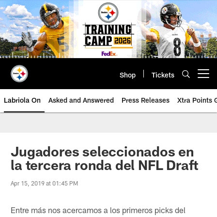
Skip
to
main
content
Shop
Tickets
Open menu button
Labriola On
Asked and Answered
Press Releases
Xtra Points
Jugadores seleccionados en
la tercera ronda del NFL Draft
Apr 15, 2019 at 01:45 PM
Entre más nos acercamos a los primeros picks del