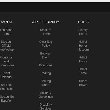
FAN ZONE
ACRISURE STADIUM
HISTORY
Fan Zone
Stadium
History
Home
Home
Home
Steelers
Clear Bag
Hall of
Official
Policy
Honor
Mobile App
Museum
Book an
Contests
Event
Hall of
and
Honor
romotions
Directions
Hall of
Event
Parking
Fame
Calendar
Seating
Super
Steelers
Chart
Bowls
Podcasts
Security
Steelers En
Guidelines
Español
Disability
Services