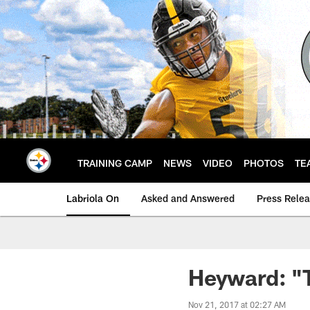
Skip
to
main
content
TRAINING CAMP
NEWS
VIDEO
PHOTOS
TE
Labriola On
Asked and Answered
Press Rele
Heyward: "
Nov 21, 2017 at 02:27 AM