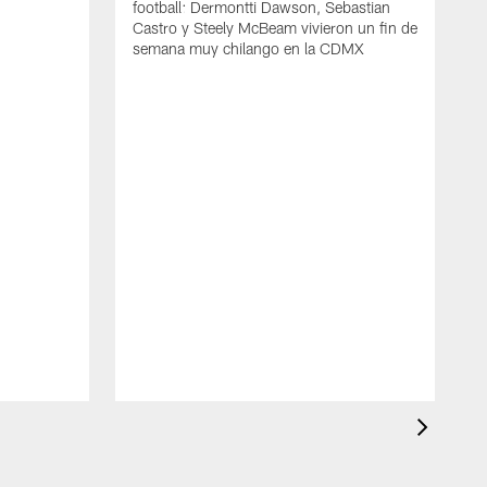
football: Dermontti Dawson, Sebastian
Castro y Steely McBeam vivieron un fin de
semana muy chilango en la CDMX
L
h
r
t
F