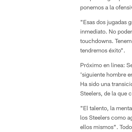
ponemos a la ofens
"Esas dos jugadas gr
inmediato. No podem
touchdowns. Tenemos
tendremos éxito".
Próximo en linea: S
'siguiente hombre e
Ha sido una transici
Steelers, de la que 
"El talento, la ment
los Steelers como ag
ellos mismos". Todos