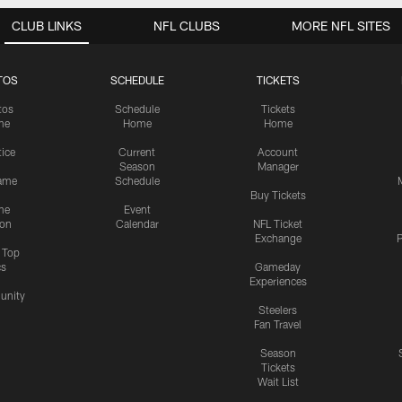
CLUB LINKS
NFL CLUBS
MORE NFL SITES
TOS
SCHEDULE
TICKETS
tos
Schedule
Tickets
me
Home
Home
tice
Current
Account
Season
Manager
ame
Schedule
Buy Tickets
me
Event
ion
Calendar
NFL Ticket
Exchange
P
s Top
cs
Gameday
Experiences
nity
Steelers
Fan Travel
Season
Tickets
Wait List