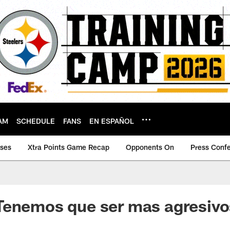
AM
SCHEDULE
FANS
EN ESPAÑOL
ases
Xtra Points Game Recap
Opponents On
Press Conf
Tenemos que ser mas agresivo