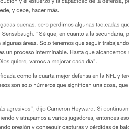
ecución y el esfuerzo y la capacidad de la defensa, p
ede, y debe, hacer más.
gadas buenas, pero perdimos algunas tacleadas q
 Sensabaugh. "Sé que, en cuanto a la secundaria,
n algunas áreas. Solo tenemos que seguir trabajando
es un proceso interminable. Hasta que alcancemos nu
Dios quiere, vamos a mejorar cada día".
ificada como la cuarta mejor defensa en la NFL y ter
 esos son solo números que significan una cosa, que
ás agresivos", dijo Cameron Heyward. Si continua
iendo y atrapamos a varios jugadores, entonces es
endo presión y conseguir capturas y pérdidas de ba