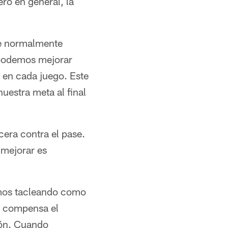
ero en general, la
ue normalmente
 podemos mejorar
 en cada juego. Este
estra meta al final
cera contra el pase.
 mejorar es
mos tacleando como
o compensa el
lón. Cuando