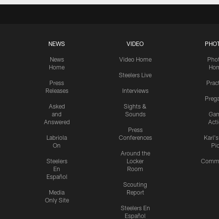
NEWS
VIDEO
PHO
News
Video Home
Pho
Home
Ho
Steelers Live
Press
Prac
Releases
Interviews
Preg
Asked
Sights &
and
Sounds
Ga
Answered
Act
Press
Labriola
Conferences
Karl'
On
Pi
Around the
Steelers
Locker
Commu
En
Room
Español
Scouting
Media
Report
Only Site
Steelers En
Español