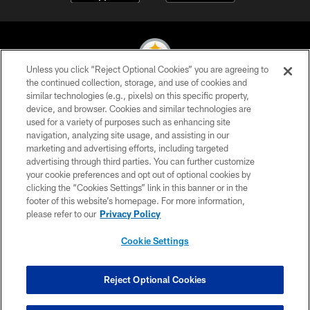
Unless you click “Reject Optional Cookies” you are agreeing to
the continued collection, storage, and use of cookies and
similar technologies (e.g., pixels) on this specific property,
© 2026 Pittsburgh Steelers. All Rights Reserved
device, and browser. Cookies and similar technologies are
used for a variety of purposes such as enhancing site
PRIVACY POLICY
navigation, analyzing site usage, and assisting in our
TERMS OF USE
marketing and advertising efforts, including targeted
advertising through third parties. You can further customize
ACCESSIBILITY
your cookie preferences and opt out of optional cookies by
clicking the “Cookies Settings” link in this banner or in the
CONTACT US
footer of this website’s homepage. For more information,
SITE MAP
please refer to our
Privacy Policy
AD CHOICES
Cookie Settings
YOUR PRIVACY CHOICES
COOKIE SETTINGS
Reject Optional Cookies
PREFERENCE CENTER