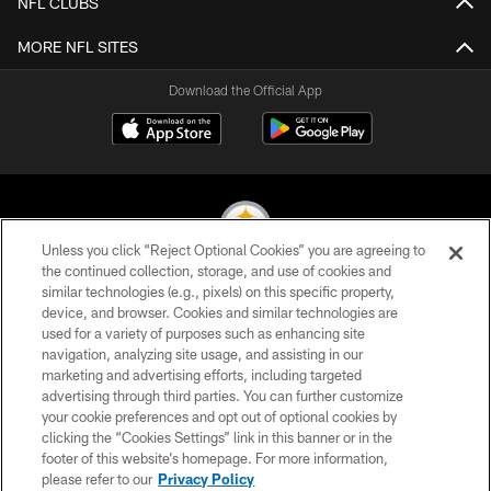
NFL CLUBS
MORE NFL SITES
Download the Official App
Unless you click “Reject Optional Cookies” you are agreeing to
the continued collection, storage, and use of cookies and
similar technologies (e.g., pixels) on this specific property,
© 2026 Pittsburgh Steelers. All Rights Reserved
device, and browser. Cookies and similar technologies are
used for a variety of purposes such as enhancing site
PRIVACY POLICY
navigation, analyzing site usage, and assisting in our
TERMS OF USE
marketing and advertising efforts, including targeted
advertising through third parties. You can further customize
ACCESSIBILITY
your cookie preferences and opt out of optional cookies by
clicking the “Cookies Settings” link in this banner or in the
CONTACT US
footer of this website’s homepage. For more information,
SITE MAP
please refer to our
Privacy Policy