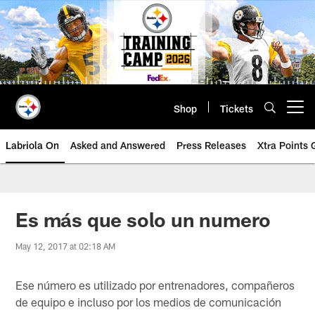
Skip
to
main
content
Shop
Tickets
Open menu button
Labriola On
Asked and Answered
Press Releases
Xtra Points
Es más que solo un numero
May 12, 2017 at 02:18 AM
Ese número es utilizado por entrenadores, compañeros
de equipo e incluso por los medios de comunicación