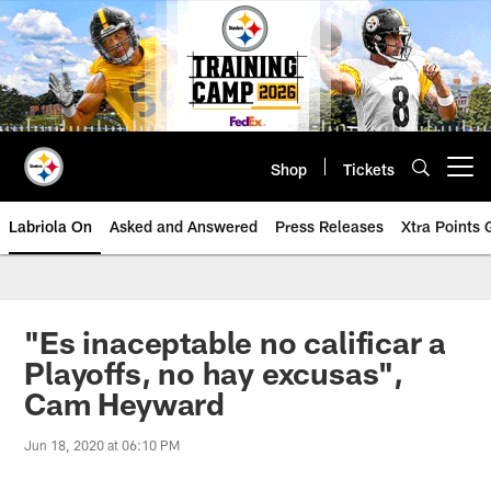
Skip
to
main
content
Shop
Tickets
Open menu button
Labriola On
Asked and Answered
Press Releases
Xtra Points
"Es inaceptable no calificar a
Playoffs, no hay excusas",
Cam Heyward
Jun 18, 2020 at 06:10 PM