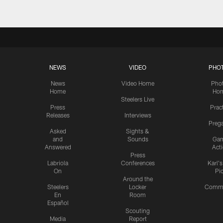
NEWS
VIDEO
PHO
News
Video Home
Pho
Home
Ho
Steelers Live
Press
Prac
Releases
Interviews
Preg
Asked
Sights &
and
Sounds
Ga
Answered
Act
Press
Labriola
Conferences
Karl'
On
Pi
Around the
Steelers
Locker
Commu
En
Room
Español
Scouting
Media
Report