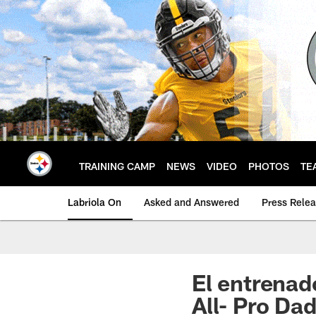
Skip
to
main
content
TRAINING CAMP
NEWS
VIDEO
PHOTOS
TE
Labriola On
Asked and Answered
Press Rele
El entrenad
All- Pro Da