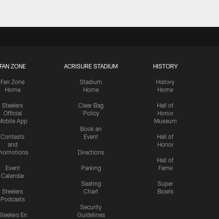
FAN ZONE
ACRISURE STADIUM
HISTORY
Fan Zone
Stadium
History
Home
Home
Home
Steelers
Clear Bag
Hall of
Official
Policy
Honor
Mobile App
Museum
Book an
Contests
Event
Hall of
and
Honor
romotions
Directions
Hall of
Event
Parking
Fame
Calendar
Seating
Super
Steelers
Chart
Bowls
Podcasts
Security
Steelers En
Guidelines