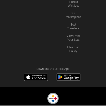
Tickets
Wait List
SBL
Marketplace
Seat
Transfers
View From
Your Seat
Clear Bag
Policy
Download the Official App