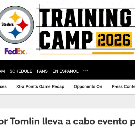
AM
SCHEDULE
FANS
EN ESPAÑOL
ases
Xtra Points Game Recap
Opponents On
Press Conf
or Tomlin lleva a cabo evento 
d