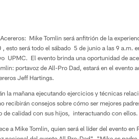
 Acereros: Mike Tomlin será anfitrión de la experien
, esto será todo el sábado 5 de junio a las 9 a.m. 
vo UPMC. El evento brinda una oportunidad de ace
omlin: portavoz de All-Pro Dad, estará en el evento
ereros Jeff Hartings.
n la mañana ejecutando ejercicios y técnicas relaci
o recibirán consejos sobre cómo ser mejores padre
 de calidad con sus hijos, interactuando con ellos.
ce a Mike Tomlin, quien será el líder del evento en P
z nacional del evento All Pro-Dad". "Mike es padre