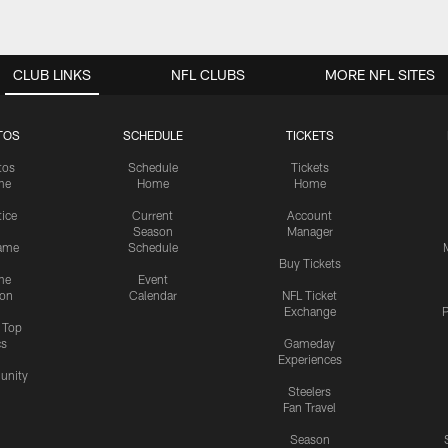
CLUB LINKS
NFL CLUBS
MORE NFL SITES
TOS
SCHEDULE
TICKETS
tos
Schedule
Tickets
me
Home
Home
tice
Current
Account
Season
Manager
ame
Schedule
Buy Tickets
me
Event
ion
Calendar
NFL Ticket
Exchange
P
s Top
cs
Gameday
Experiences
nity
Steelers
Fan Travel
Season