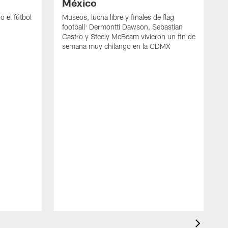
México
 el fútbol
Museos, lucha libre y finales de flag
football: Dermontti Dawson, Sebastian
Castro y Steely McBeam vivieron un fin de
semana muy chilango en la CDMX
L
h
r
t
F