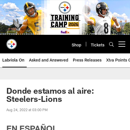
Skip
to
main
content
Shop
Tickets
Open menu button
Labriola On
Asked and Answered
Press Releases
Xtra Points
Donde estamos al aire:
Steelers-Lions
Aug 24, 2022 at 03:00 PM
EN ESPAÑOL