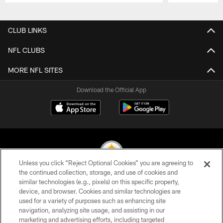
Pause
Play
CLUB LINKS
NFL CLUBS
MORE NFL SITES
Download the Official App
Unless you click “Reject Optional Cookies” you are agreeing to
the continued collection, storage, and use of cookies and
similar technologies (e.g., pixels) on this specific property,
© 2026 Pittsburgh Steelers. All Rights Reserved
device, and browser. Cookies and similar technologies are
used for a variety of purposes such as enhancing site
PRIVACY POLICY
navigation, analyzing site usage, and assisting in our
TERMS OF USE
marketing and advertising efforts, including targeted