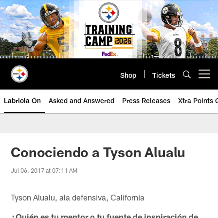
Skip
to
main
content
Shop
Tickets
Open menu button
Labriola On
Asked and Answered
Press Releases
Xtra Points
Conociendo a Tyson Alualu
Jul 06, 2017 at 07:11 AM
Tyson Alualu, ala defensiva, California
¿Quién es tu mentor o tu fuente de inspiración de