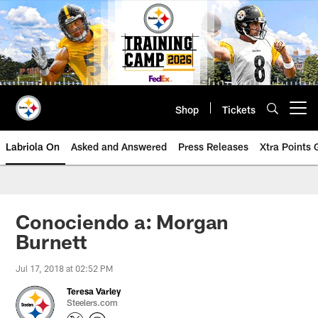
Skip
to
main
content
Shop
Tickets
Open menu button
Labriola On
Asked and Answered
Press Releases
Xtra Points
Conociendo a: Morgan
Burnett
Jul 17, 2018 at 02:52 PM
Teresa Varley
Steelers.com