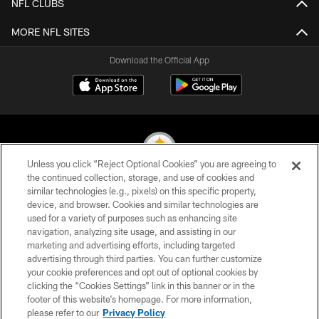
NFL CLUBS
MORE NFL SITES
Download the Official App
Unless you click “Reject Optional Cookies” you are agreeing to
the continued collection, storage, and use of cookies and
similar technologies (e.g., pixels) on this specific property,
© 2026 Pittsburgh Steelers. All Rights Reserved
device, and browser. Cookies and similar technologies are
used for a variety of purposes such as enhancing site
PRIVACY POLICY
navigation, analyzing site usage, and assisting in our
TERMS OF USE
marketing and advertising efforts, including targeted
advertising through third parties. You can further customize
ACCESSIBILITY
your cookie preferences and opt out of optional cookies by
clicking the “Cookies Settings” link in this banner or in the
CONTACT US
footer of this website’s homepage. For more information,
SITE MAP
please refer to our
Privacy Policy