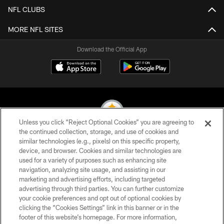
NFL CLUBS
MORE NFL SITES
Download the Official App
Unless you click “Reject Optional Cookies” you are agreeing to
the continued collection, storage, and use of cookies and
similar technologies (e.g., pixels) on this specific property,
© 2026 Pittsburgh Steelers. All Rights Reserved
device, and browser. Cookies and similar technologies are
used for a variety of purposes such as enhancing site
PRIVACY POLICY
navigation, analyzing site usage, and assisting in our
TERMS OF USE
marketing and advertising efforts, including targeted
advertising through third parties. You can further customize
ACCESSIBILITY
your cookie preferences and opt out of optional cookies by
clicking the “Cookies Settings” link in this banner or in the
CONTACT US
footer of this website’s homepage. For more information,