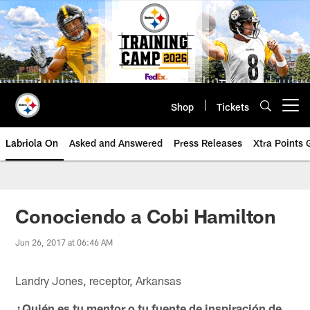
Skip
to
main
content
Shop
Tickets
Open menu button
Labriola On
Asked and Answered
Press Releases
Xtra Points
Conociendo a Cobi Hamilton
Jun 26, 2017 at 06:46 AM
Landry Jones, receptor, Arkansas
¿Quién es tu mentor o tu fuente de inspiración de