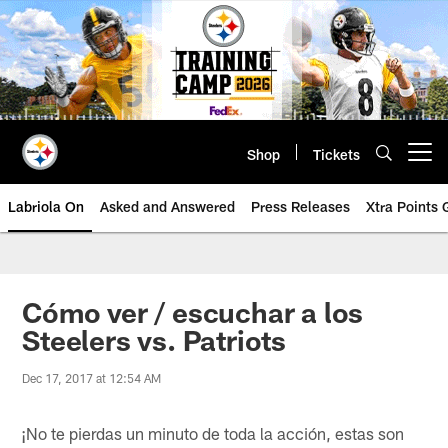
Skip
to
main
content
Shop
Tickets
Open menu button
Labriola On
Asked and Answered
Press Releases
Xtra Points
Cómo ver / escuchar a los
Steelers vs. Patriots
Dec 17, 2017 at 12:54 AM
¡No te pierdas un minuto de toda la acción, estas son