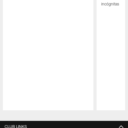
incógnitas
Pause
Play
CLUB LINKS