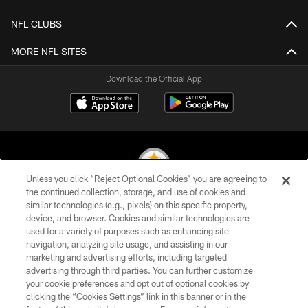
NFL CLUBS
MORE NFL SITES
Download the Official App
Unless you click “Reject Optional Cookies” you are agreeing to
the continued collection, storage, and use of cookies and
similar technologies (e.g., pixels) on this specific property,
© 2026 Pittsburgh Steelers. All Rights Reserved
device, and browser. Cookies and similar technologies are
used for a variety of purposes such as enhancing site
PRIVACY POLICY
navigation, analyzing site usage, and assisting in our
TERMS OF USE
marketing and advertising efforts, including targeted
advertising through third parties. You can further customize
ACCESSIBILITY
your cookie preferences and opt out of optional cookies by
clicking the “Cookies Settings” link in this banner or in the
CONTACT US