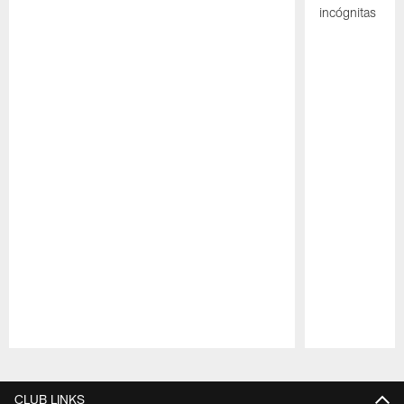
incógnitas
Pause
Play
CLUB LINKS