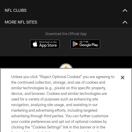
NFL CLUBS
MORE NFL SITES
Download the Official App
Unless you click “Reject Optional Cookies” you are agreeing to
the continued collection, storage, and use of cookies and
similar technologies (e.g., pixels) on this specific property,
© 2026 Pittsburgh Steelers. All Rights Reserved
device, and browser. Cookies and similar technologies are
used for a variety of purposes such as enhancing site
PRIVACY POLICY
navigation, analyzing site usage, and assisting in our
TERMS OF USE
marketing and advertising efforts, including targeted
advertising through third parties. You can further customize
ACCESSIBILITY
your cookie preferences and opt out of optional cookies by
clicking the “Cookies Settings” link in this banner or in the
CONTACT US