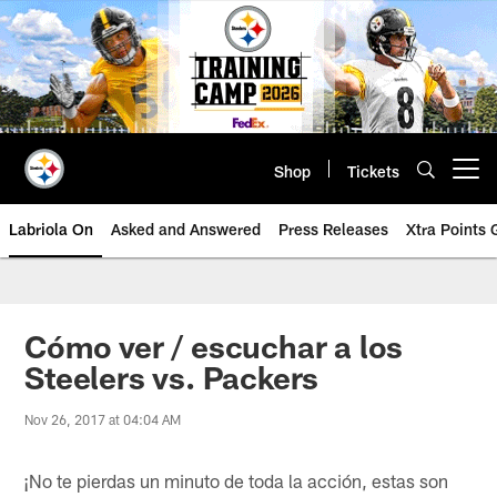
Skip
to
main
content
Shop
Tickets
Open menu button
Labriola On
Asked and Answered
Press Releases
Xtra Points
Cómo ver / escuchar a los
Steelers vs. Packers
Nov 26, 2017 at 04:04 AM
¡No te pierdas un minuto de toda la acción, estas son