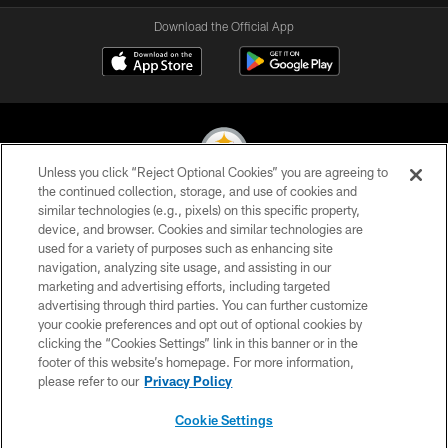
Download the Official App
Unless you click “Reject Optional Cookies” you are agreeing to
the continued collection, storage, and use of cookies and
similar technologies (e.g., pixels) on this specific property,
© 2026 Pittsburgh Steelers. All Rights Reserved
device, and browser. Cookies and similar technologies are
used for a variety of purposes such as enhancing site
PRIVACY POLICY
navigation, analyzing site usage, and assisting in our
TERMS OF USE
marketing and advertising efforts, including targeted
advertising through third parties. You can further customize
ACCESSIBILITY
your cookie preferences and opt out of optional cookies by
clicking the “Cookies Settings” link in this banner or in the
CONTACT US
footer of this website’s homepage. For more information,
SITE MAP
please refer to our
Privacy Policy
AD CHOICES
Cookie Settings
YOUR PRIVACY CHOICES