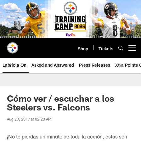
Skip
to
main
content
Shop
Tickets
Open menu button
Labriola On
Asked and Answered
Press Releases
Xtra Points
Cómo ver / escuchar a los
Steelers vs. Falcons
Aug 20, 2017 at 02:23 AM
¡No te pierdas un minuto de toda la acción, estas son