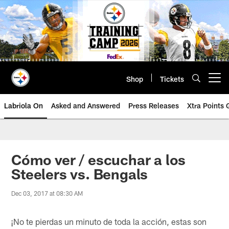
Skip
to
main
content
Shop
Tickets
Open menu button
Labriola On
Asked and Answered
Press Releases
Xtra Points
Cómo ver / escuchar a los
Steelers vs. Bengals
Dec 03, 2017 at 08:30 AM
¡No te pierdas un minuto de toda la acción, estas son