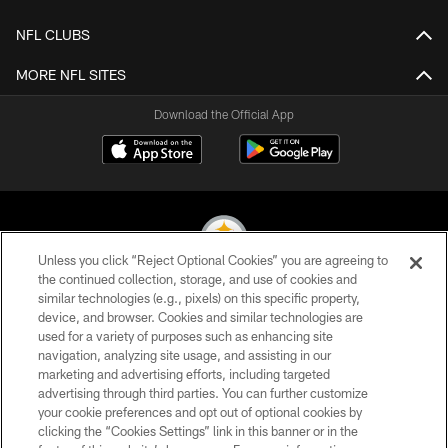
NFL CLUBS
MORE NFL SITES
Download the Official App
Unless you click “Reject Optional Cookies” you are agreeing to
the continued collection, storage, and use of cookies and
similar technologies (e.g., pixels) on this specific property,
© 2026 Pittsburgh Steelers. All Rights Reserved
device, and browser. Cookies and similar technologies are
used for a variety of purposes such as enhancing site
PRIVACY POLICY
navigation, analyzing site usage, and assisting in our
TERMS OF USE
marketing and advertising efforts, including targeted
advertising through third parties. You can further customize
ACCESSIBILITY
your cookie preferences and opt out of optional cookies by
clicking the “Cookies Settings” link in this banner or in the
CONTACT US