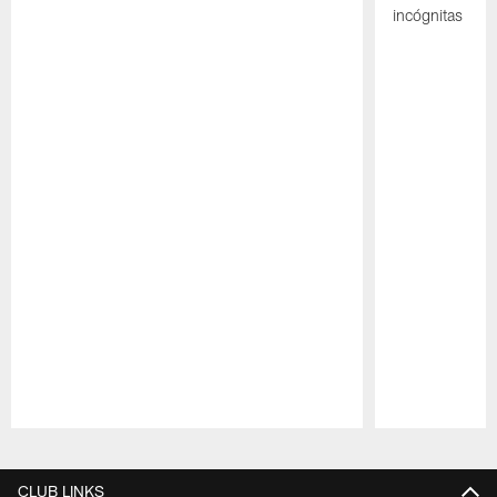
incógnitas
Pause
Play
CLUB LINKS