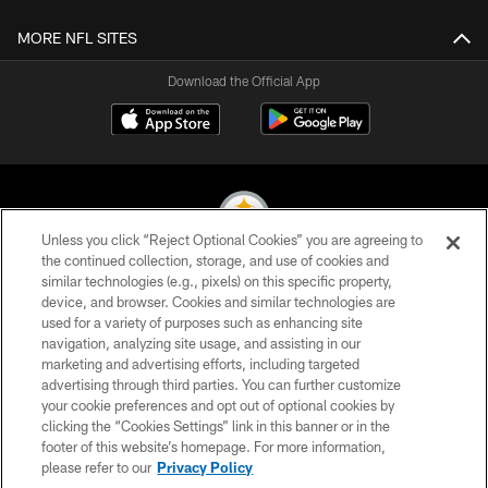
MORE NFL SITES
Download the Official App
Unless you click “Reject Optional Cookies” you are agreeing to
the continued collection, storage, and use of cookies and
similar technologies (e.g., pixels) on this specific property,
© 2026 Pittsburgh Steelers. All Rights Reserved
device, and browser. Cookies and similar technologies are
used for a variety of purposes such as enhancing site
PRIVACY POLICY
navigation, analyzing site usage, and assisting in our
TERMS OF USE
marketing and advertising efforts, including targeted
advertising through third parties. You can further customize
ACCESSIBILITY
your cookie preferences and opt out of optional cookies by
clicking the “Cookies Settings” link in this banner or in the
CONTACT US
footer of this website’s homepage. For more information,
SITE MAP
please refer to our
Privacy Policy