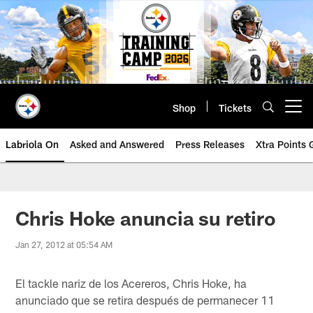
Skip
to
main
content
Shop
Tickets
Open menu button
Labriola On
Asked and Answered
Press Releases
Xtra Points
Chris Hoke anuncia su retiro
Jan 27, 2012 at 05:54 AM
El tackle nariz de los Acereros, Chris Hoke, ha
anunciado que se retira después de permanecer 11