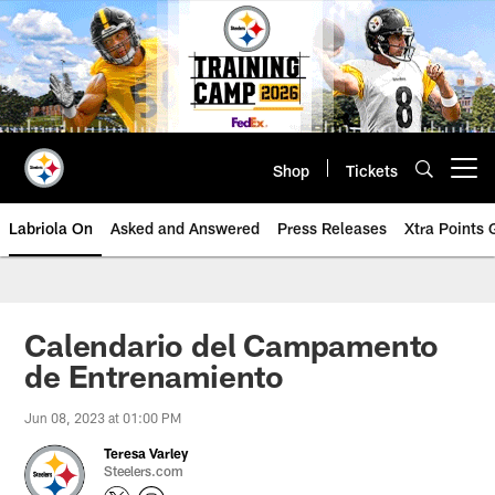
Skip
to
main
content
Shop
Tickets
Open menu button
Labriola On
Asked and Answered
Press Releases
Xtra Points
Calendario del Campamento
de Entrenamiento
Jun 08, 2023 at 01:00 PM
Teresa Varley
Steelers.com