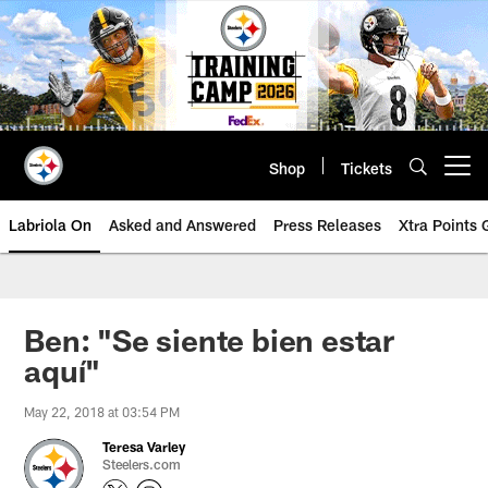
Skip
to
main
content
Shop
Tickets
Open menu button
Labriola On
Asked and Answered
Press Releases
Xtra Points
Ben: "Se siente bien estar
aquí"
May 22, 2018 at 03:54 PM
Teresa Varley
Steelers.com