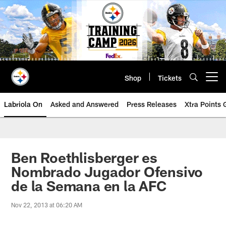
Skip
to
main
content
Shop
Tickets
Open menu button
Labriola On
Asked and Answered
Press Releases
Xtra Points
Ben Roethlisberger es
Nombrado Jugador Ofensivo
de la Semana en la AFC
Nov 22, 2013 at 06:20 AM