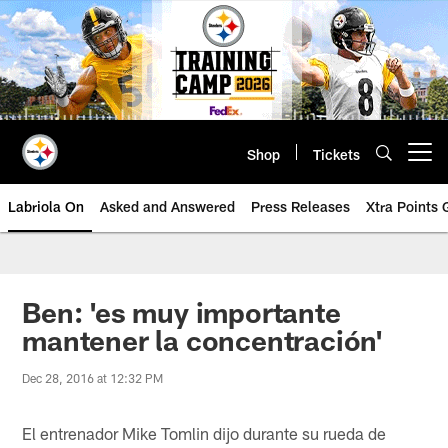
Skip
to
main
content
Shop
Tickets
Open menu button
Labriola On
Asked and Answered
Press Releases
Xtra Points
Ben: 'es muy importante
mantener la concentración'
Dec 28, 2016 at 12:32 PM
El entrenador Mike Tomlin dijo durante su rueda de