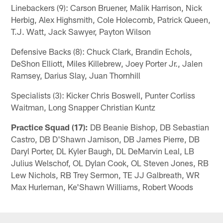
Linebackers (9): Carson Bruener, Malik Harrison, Nick
Herbig, Alex Highsmith, Cole Holecomb, Patrick Queen,
T.J. Watt, Jack Sawyer, Payton Wilson
Defensive Backs (8): Chuck Clark, Brandin Echols,
DeShon Elliott, Miles Killebrew, Joey Porter Jr., Jalen
Ramsey, Darius Slay, Juan Thornhill
Specialists (3): Kicker Chris Boswell, Punter Corliss
Waitman, Long Snapper Christian Kuntz
Practice Squad (17):
DB Beanie Bishop, DB Sebastian
Castro, DB D'Shawn Jamison, DB James Pierre, DB
Daryl Porter, DL Kyler Baugh, DL DeMarvin Leal, LB
Julius Welschof, OL Dylan Cook, OL Steven Jones, RB
Lew Nichols, RB Trey Sermon, TE JJ Galbreath, WR
Max Hurleman, Ke'Shawn Williams, Robert Woods