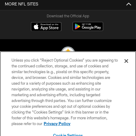
MORE NFL SITES
Download the Official App
Unless you click “Reject Optional Cookies” you are agreeing to
the continued collection, storage, and use of cookies and
similar technologies (e.g., pixels) on this specific property,
© 2026 Pittsburgh Steelers. All Rights Reserved
device, and browser. Cookies and similar technologies are
used for a variety of purposes such as enhancing site
PRIVACY POLICY
navigation, analyzing site usage, and assisting in our
TERMS OF USE
marketing and advertising efforts, including targeted
advertising through third parties. You can further customize
ACCESSIBILITY
your cookie preferences and opt out of optional cookies by
clicking the “Cookies Settings” link in this banner or in the
CONTACT US
footer of this website’s homepage. For more information,
SITE MAP
please refer to our
Privacy Policy
AD CHOICES
Cookie Settings