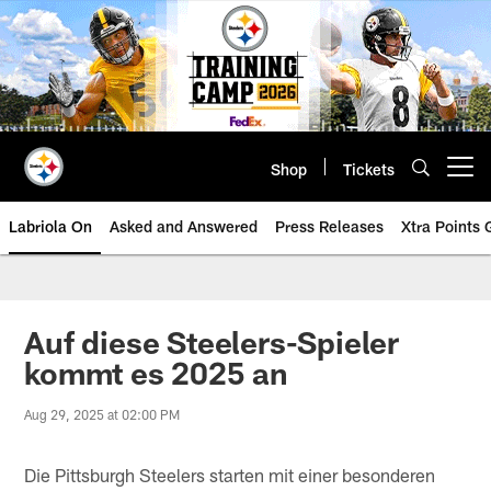
Skip
to
main
content
Shop
Tickets
Open menu button
Labriola On
Asked and Answered
Press Releases
Xtra Points
Auf diese Steelers-Spieler
kommt es 2025 an
Aug 29, 2025 at 02:00 PM
Die Pittsburgh Steelers starten mit einer besonderen