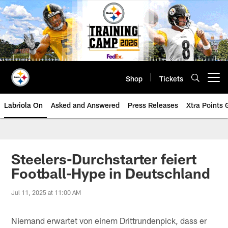
Skip
to
main
content
Shop
Tickets
Open menu button
Labriola On
Asked and Answered
Press Releases
Xtra Points
Steelers-Durchstarter feiert
Football-Hype in Deutschland
Jul 11, 2025 at 11:00 AM
Niemand erwartet von einem Drittrundenpick, dass er