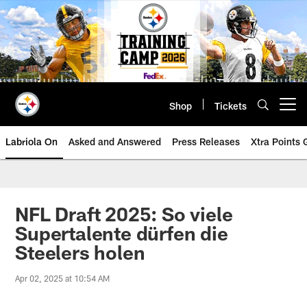
Skip
to
main
content
Shop
Tickets
Open menu button
Labriola On
Asked and Answered
Press Releases
Xtra Points
NFL Draft 2025: So viele
Supertalente dürfen die
Steelers holen
Apr 02, 2025 at 10:54 AM