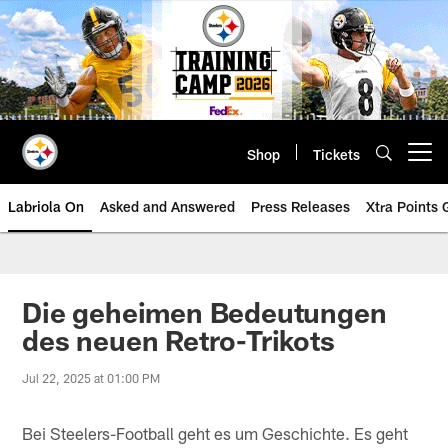
Skip
to
main
content
Shop
Tickets
Open menu button
Labriola On
Asked and Answered
Press Releases
Xtra Points
Die geheimen Bedeutungen
des neuen Retro-Trikots
Jul 22, 2025 at 01:00 PM
Bei Steelers-Football geht es um Geschichte. Es geht