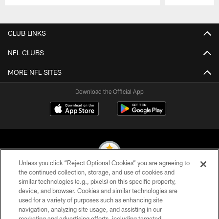
Pause
Play
CLUB LINKS
NFL CLUBS
MORE NFL SITES
Download the Official App
Unless you click “Reject Optional Cookies” you are agreeing to
the continued collection, storage, and use of cookies and
similar technologies (e.g., pixels) on this specific property,
© 2026 Pittsburgh Steelers. All Rights Reserved
device, and browser. Cookies and similar technologies are
used for a variety of purposes such as enhancing site
PRIVACY POLICY
navigation, analyzing site usage, and assisting in our
TERMS OF USE
marketing and advertising efforts, including targeted