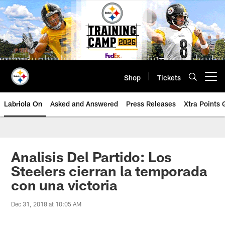
Skip
to
main
content
Shop
Tickets
Open menu button
Labriola On
Asked and Answered
Press Releases
Xtra Points
Analisis Del Partido: Los
Steelers cierran la temporada
con una victoria
Dec 31, 2018 at 10:05 AM