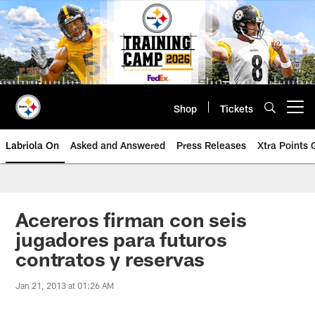
Skip
to
main
content
Shop
Tickets
Open menu button
Labriola On
Asked and Answered
Press Releases
Xtra Points
Acereros firman con seis
jugadores para futuros
contratos y reservas
Jan 21, 2013 at 01:26 AM