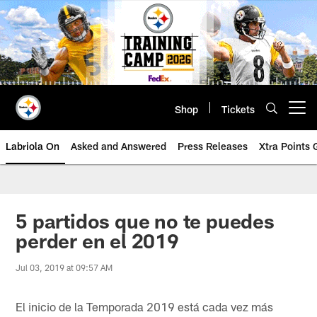
Skip
to
main
content
Shop
Tickets
Open menu button
Labriola On
Asked and Answered
Press Releases
Xtra Points
5 partidos que no te puedes
perder en el 2019
Jul 03, 2019 at 09:57 AM
El inicio de la Temporada 2019 está cada vez más