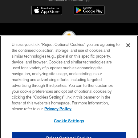
Unless you click “Reject Optional Cookies” you are agreeing to
the continued collection, storage, and use of cookies and
similar technologies (e.g., pixels) on this specific property,
© 2026 Pittsburgh Steelers. All Rights Reserved
device, and browser. Cookies and similar technologies are
used for a variety of purposes such as enhancing site
PRIVACY POLICY
navigation, analyzing site usage, and assisting in our
TERMS OF USE
marketing and advertising efforts, including targeted
advertising through third parties. You can further customize
ACCESSIBILITY
your cookie preferences and opt out of optional cookies by
clicking the “Cookies Settings” link in this banner or in the
CONTACT US
footer of this website’s homepage. For more information,
SITE MAP
please refer to our
Privacy Policy
AD CHOICES
Cookie Settings
YOUR PRIVACY CHOICES
COOKIE SETTINGS