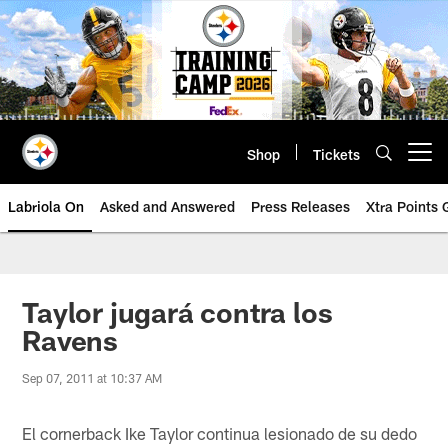
Skip
to
main
content
Shop
Tickets
Open menu button
Labriola On
Asked and Answered
Press Releases
Xtra Points
Taylor jugará contra los
Ravens
Sep 07, 2011 at 10:37 AM
El cornerback Ike Taylor continua lesionado de su dedo