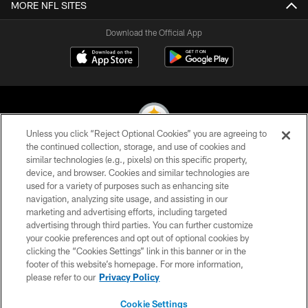
MORE NFL SITES
Download the Official App
Unless you click “Reject Optional Cookies” you are agreeing to
the continued collection, storage, and use of cookies and
similar technologies (e.g., pixels) on this specific property,
© 2026 Pittsburgh Steelers. All Rights Reserved
device, and browser. Cookies and similar technologies are
used for a variety of purposes such as enhancing site
PRIVACY POLICY
navigation, analyzing site usage, and assisting in our
TERMS OF USE
marketing and advertising efforts, including targeted
advertising through third parties. You can further customize
ACCESSIBILITY
your cookie preferences and opt out of optional cookies by
clicking the “Cookies Settings” link in this banner or in the
CONTACT US
footer of this website’s homepage. For more information,
SITE MAP
please refer to our
Privacy Policy
AD CHOICES
Cookie Settings