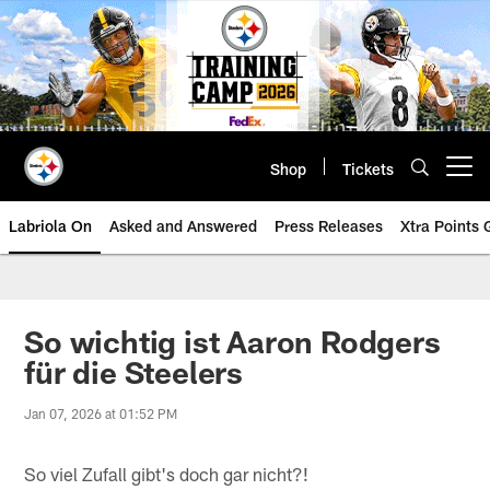
Skip
to
main
content
Shop
Tickets
Open menu button
Labriola On
Asked and Answered
Press Releases
Xtra Points
So wichtig ist Aaron Rodgers
für die Steelers
Jan 07, 2026 at 01:52 PM
So viel Zufall gibt's doch gar nicht?!