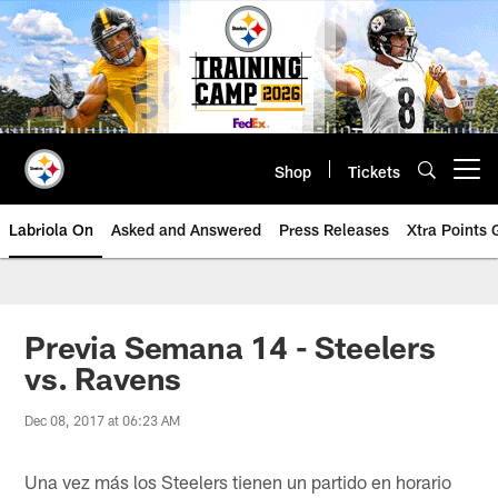
Skip
to
main
content
Shop
Tickets
Open menu button
Labriola On
Asked and Answered
Press Releases
Xtra Points
Previa Semana 14 - Steelers
vs. Ravens
Dec 08, 2017 at 06:23 AM
Una vez más los Steelers tienen un partido en horario