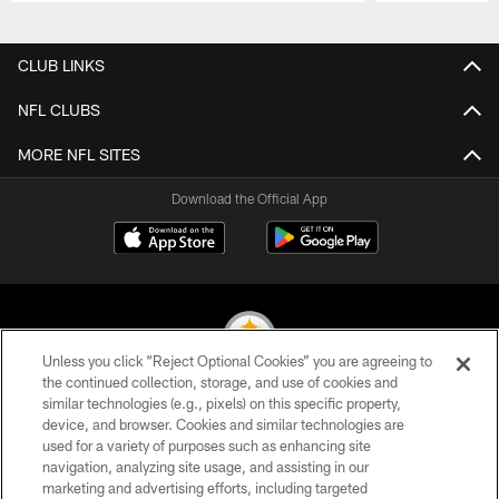
Pause
Play
CLUB LINKS
NFL CLUBS
MORE NFL SITES
Download the Official App
Unless you click “Reject Optional Cookies” you are agreeing to
the continued collection, storage, and use of cookies and
similar technologies (e.g., pixels) on this specific property,
© 2026 Pittsburgh Steelers. All Rights Reserved
device, and browser. Cookies and similar technologies are
used for a variety of purposes such as enhancing site
PRIVACY POLICY
navigation, analyzing site usage, and assisting in our
TERMS OF USE
marketing and advertising efforts, including targeted