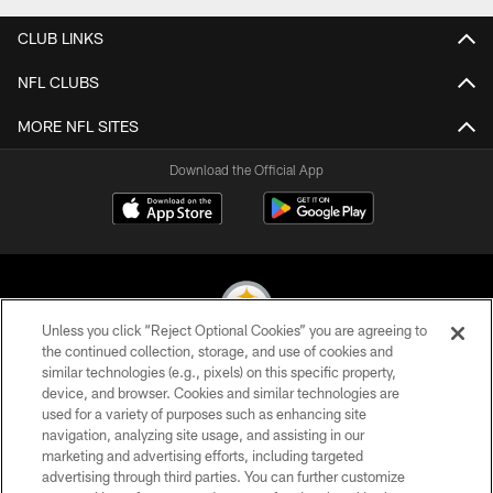
CLUB LINKS
NFL CLUBS
MORE NFL SITES
Download the Official App
Unless you click “Reject Optional Cookies” you are agreeing to
the continued collection, storage, and use of cookies and
similar technologies (e.g., pixels) on this specific property,
© 2026 Pittsburgh Steelers. All Rights Reserved
device, and browser. Cookies and similar technologies are
used for a variety of purposes such as enhancing site
PRIVACY POLICY
navigation, analyzing site usage, and assisting in our
TERMS OF USE
marketing and advertising efforts, including targeted
advertising through third parties. You can further customize
ACCESSIBILITY