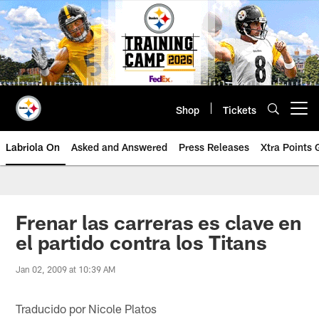
Skip
to
main
content
Shop
Tickets
Open menu button
Labriola On
Asked and Answered
Press Releases
Xtra Points
Frenar las carreras es clave en
el partido contra los Titans
Jan 02, 2009 at 10:39 AM
Traducido por Nicole Platos