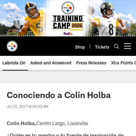
Skip
to
main
content
Shop
Tickets
Open menu button
Labriola On
Asked and Answered
Press Releases
Xtra Points
Conociendo a Colin Holba
Jul 23, 2017 at 04:52 AM
Colin Holba,
Centro Largo, Louisville
¿Quién es tu mentor o tu fuente de inspiración de