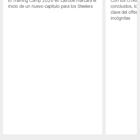
El Training Camp 2026 en Latrobe marcará el
Con los OTAs y
inicio de un nuevo capítulo para los Steelers
concluidos, los
clave del offs
incógnitas
Pause
Play