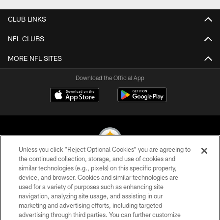
CLUB LINKS
NFL CLUBS
MORE NFL SITES
Download the Official App
Unless you click “Reject Optional Cookies” you are agreeing to
the continued collection, storage, and use of cookies and
similar technologies (e.g., pixels) on this specific property,
© 2026 Pittsburgh Steelers. All Rights Reserved
device, and browser. Cookies and similar technologies are
used for a variety of purposes such as enhancing site
PRIVACY POLICY
navigation, analyzing site usage, and assisting in our
TERMS OF USE
marketing and advertising efforts, including targeted
advertising through third parties. You can further customize
ACCESSIBILITY