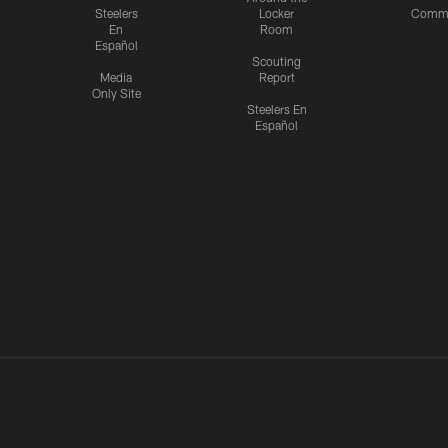
Steelers
Locker
Commu
En
Room
Español
Scouting
Media
Report
Only Site
Steelers En
Español