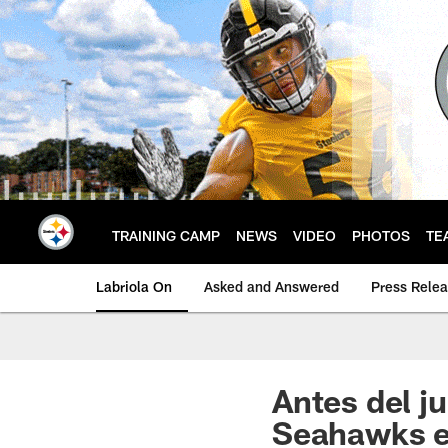
Skip
to
main
content
TRAINING CAMP
NEWS
VIDEO
PHOTOS
TE
Labriola On
Asked and Answered
Press Rele
Antes del ju
Seahawks en