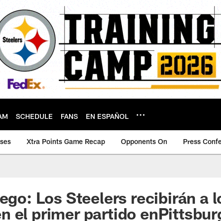
AM
SCHEDULE
FANS
EN ESPAÑOL
ases
Xtra Points Game Recap
Opponents On
Press Conf
ego: Los Steelers recibirán a l
 el primer partido enPittsbur