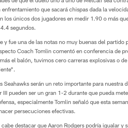
dades de que el duelo uno a uno de Metcalf sea cont
 enfrentamiento que sacará chispas dada la velocid
n los únicos dos jugadores en medir 1.90 o más que
 4.4 segundos.
e y fue una de las notas no muy buenas del partido 
respecto Coach Tomlin comentó en conferencia de pre
 más el balón, tuvimos cero carreras explosivas o d
iente".
os Seahawks serán un reto importante para nuestra d
 III pueden ser un gran 1-2 durante que pueda mete
efensa, especialmente Tomlin señaló que esta seman
hacer persecuciones efectivas.
, cabe destacar que Aaron Rodgers podría igualar y 