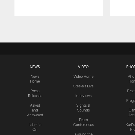
Pause
Play
NEWS
VIDEO
PHO
News
Video Home
Pho
Home
Ho
Steelers Live
Press
Prac
Releases
Interviews
Preg
Asked
Sights &
and
Sounds
Ga
Answered
Act
Press
Labriola
Conferences
Karl'
On
Pi
Around the