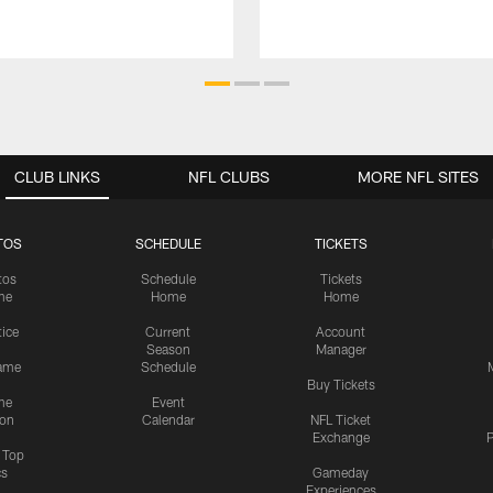
CLUB LINKS
NFL CLUBS
MORE NFL SITES
TOS
SCHEDULE
TICKETS
tos
Schedule
Tickets
me
Home
Home
tice
Current
Account
Season
Manager
ame
Schedule
Buy Tickets
me
Event
ion
Calendar
NFL Ticket
Exchange
P
s Top
cs
Gameday
Experiences