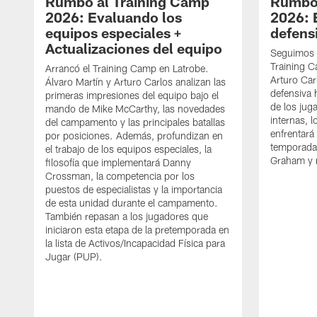
Rumbo al Training Camp
Rumbo 
2026: Evaluando los
2026: 
equipos especiales +
defens
Actualizaciones del equipo
Seguimos 
Training 
Arrancó el Training Camp en Latrobe.
Arturo Carl
Álvaro Martín y Arturo Carlos analizan las
defensiva 
primeras impresiones del equipo bajo el
de los jug
mando de Mike McCarthy, las novedades
internas, l
del campamento y las principales batallas
enfrentará
por posiciones. Además, profundizan en
temporada 
el trabajo de los equipos especiales, la
Graham y 
filosofía que implementará Danny
Crossman, la competencia por los
puestos de especialistas y la importancia
de esta unidad durante el campamento.
También repasan a los jugadores que
iniciaron esta etapa de la pretemporada en
la lista de Activos/Incapacidad Física para
Jugar (PUP).