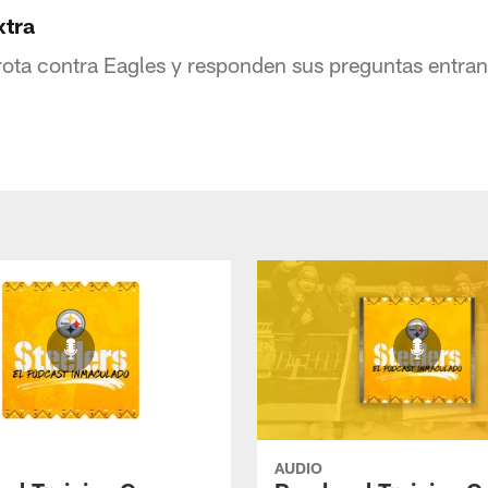
xtra
errota contra Eagles y responden sus preguntas entra
AUDIO