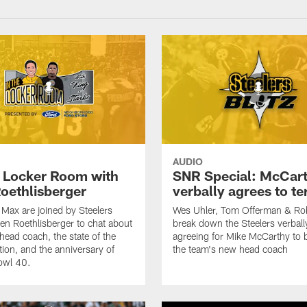
AUDIO
e Locker Room with
SNR Special: McCar
oethlisberger
verbally agrees to t
Max are joined by Steelers
Wes Uhler, Tom Offerman & Ro
en Roethlisberger to chat about
break down the Steelers verball
head coach, the state of the
agreeing for Mike McCarthy to
tion, and the anniversary of
the team's new head coach
owl 40.