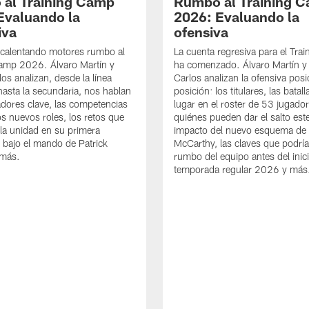
al Training Camp
Rumbo al Training 
Evaluando la
2026: Evaluando la
iva
ofensiva
calentando motores rumbo al
La cuenta regresiva para el Tra
Camp 2026. Álvaro Martín y
ha comenzado. Álvaro Martín y
os analizan, desde la línea
Carlos analizan la ofensiva posi
hasta la secundaria, nos hablan
posición: los titulares, las batal
adores clave, las competencias
lugar en el roster de 53 jugador
os nuevos roles, los retos que
quiénes pueden dar el salto este
 la unidad en su primera
impacto del nuevo esquema de
bajo el mando de Patrick
McCarthy, las claves que podrían
más.
rumbo del equipo antes del inici
temporada regular 2026 y más