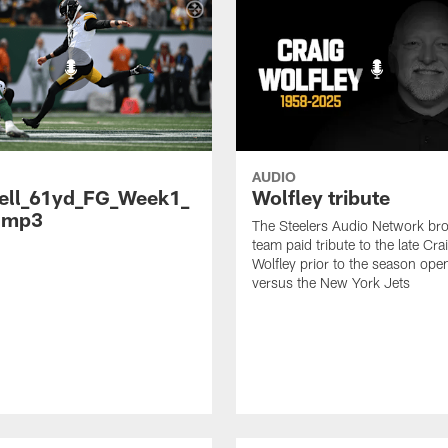
AUDIO
ell_61yd_FG_Week1_
Wolfley tribute
.mp3
The Steelers Audio Network br
team paid tribute to the late Cra
Wolfley prior to the season ope
versus the New York Jets