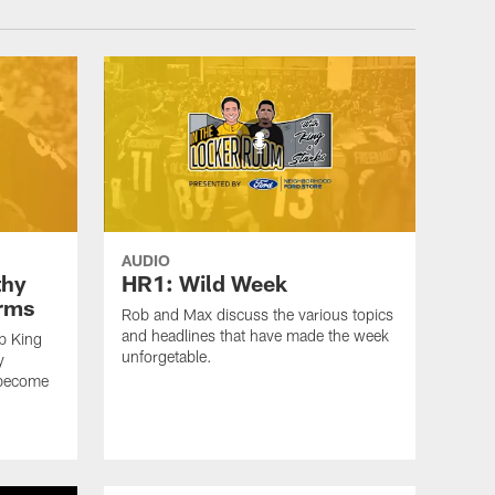
AUDIO
thy
HR1: Wild Week
erms
Rob and Max discuss the various topics
and headlines that have made the week
b King
unforgetable.
y
 become