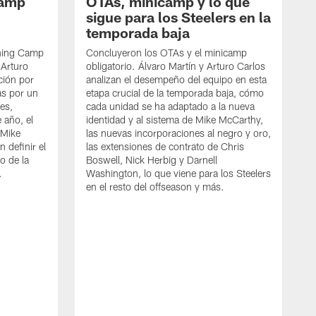
Camp
OTAs, minicamp y lo que
sigue para los Steelers en la
temporada baja
ining Camp
Concluyeron los OTAs y el minicamp
 Arturo
obligatorio. Álvaro Martín y Arturo Carlos
ción por
analizan el desempeño del equipo en esta
las por un
etapa crucial de la temporada baja, cómo
es,
cada unidad se ha adaptado a la nueva
 año, el
identidad y al sistema de Mike McCarthy,
 Mike
las nuevas incorporaciones al negro y oro,
 definir el
las extensiones de contrato de Chris
o de la
Boswell, Nick Herbig y Darnell
.
Washington, lo que viene para los Steelers
en el resto del offseason y más.
Á
c
N
2
d