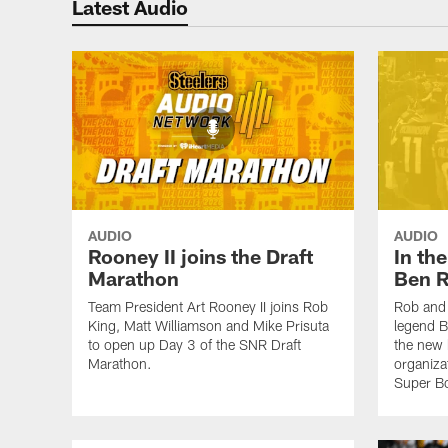
Latest Audio
AUDIO
AUDIO
Rooney II joins the Draft
In th
Marathon
Ben R
Team President Art Rooney II joins Rob
Rob and 
King, Matt Williamson and Mike Prisuta
legend B
to open up Day 3 of the SNR Draft
the new 
Marathon.
organiza
Super B