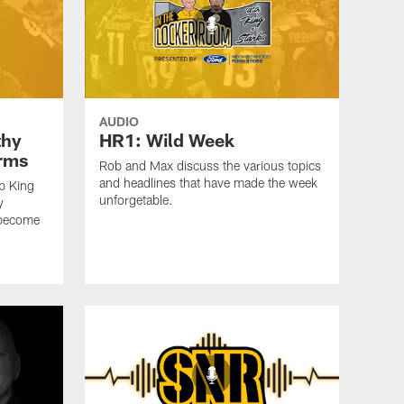
AUDIO
thy
HR1: Wild Week
erms
Rob and Max discuss the various topics
and headlines that have made the week
b King
unforgetable.
y
 become