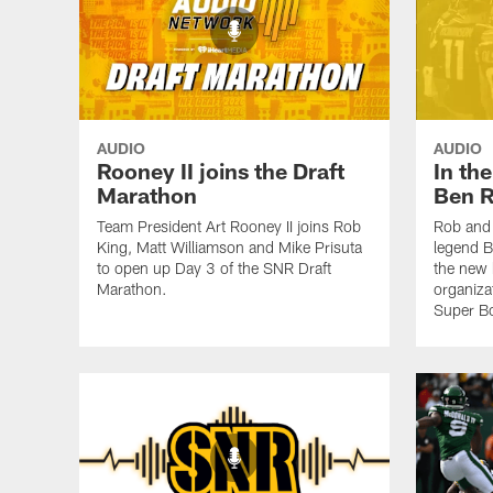
AUDIO
AUDIO
Rooney II joins the Draft
In th
Marathon
Ben R
Team President Art Rooney II joins Rob
Rob and 
King, Matt Williamson and Mike Prisuta
legend B
to open up Day 3 of the SNR Draft
the new 
Marathon.
organiza
Super B