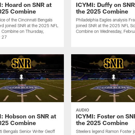
: Hoard on SNR at
ICYMI: Duffy on SNR
2025 Combine
the 2025 Combine
ice of the Cincinnati Bengals
Philadelphia Eagles analysis Fr
rd joined SNR at the 2025 NFL
joined SNR at the 2025 NFL Sc
g Combine on Thursday,
Combine on Wednesday, Febru
y 27
AUDIO
: Hobson on SNR at
ICYMI: Foster on SN
2025 Combine
the 2025 Combine
ti Bengals Senior Writer Geoff
Steelers legend Ramon Foster j