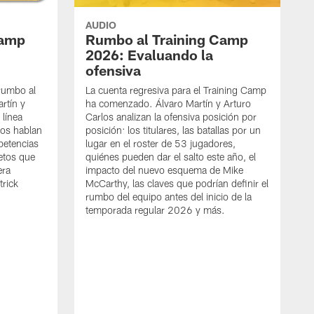
AUDIO
Camp
Rumbo al Training Camp
2026: Evaluando la
ofensiva
rumbo al
La cuenta regresiva para el Training Camp
rtín y
ha comenzado. Álvaro Martín y Arturo
 línea
Carlos analizan la ofensiva posición por
nos hablan
posición: los titulares, las batallas por un
petencias
lugar en el roster de 53 jugadores,
retos que
quiénes pueden dar el salto este año, el
era
impacto del nuevo esquema de Mike
rick
McCarthy, las claves que podrían definir el
rumbo del equipo antes del inicio de la
temporada regular 2026 y más.
C
o