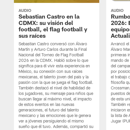
AUDIO
AUDIO
Sebastian Castro en la
Rumbo 
CDMX: su visión del
2026: 
football, el flag football y
equipo
sus raíces
Actual
Sebastian Castro conversó con Álvaro
Arrancó el
Martín y Arturo Carlos durante la Final
Álvaro Mar
Nacional del Torneo de Flag Football
primeras i
2026 en la CDMX. Habló sobre lo que
mando de 
significa para él vivir esta experiencia en
del campam
México, su conexión con sus raíces
por posic
mexicanas, el talento joven del país y la
el trabajo 
pasión con la que se juega el flag football.
filosofía 
También destacó el nivel de habilidad de
Crossman, 
los jugadores, su mensaje para niños que
puestos de
buscan llegar al máximo nivel, el impacto
de esta un
de estos eventos en las nuevas
También re
generaciones, el futuro del talento
iniciaron 
mexicano y las emociones que le genera
la lista de
ver a jóvenes persiguiendo el mismo
Jugar (PU
sueño que él tuvo. Además, compartió su