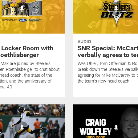
AUDIO
e Locker Room with
SNR Special: McCar
oethlisberger
verbally agrees to t
Max are joined by Steelers
Wes Uhler, Tom Offerman & Ro
en Roethlisberger to chat about
break down the Steelers verball
head coach, the state of the
agreeing for Mike McCarthy to
tion, and the anniversary of
the team's new head coach
owl 40.