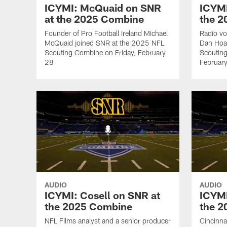
ICYMI: McQuaid on SNR
ICYMI
at the 2025 Combine
the 
Founder of Pro Football Ireland Michael
Radio vo
McQuaid joined SNR at the 2025 NFL
Dan Hoa
Scouting Combine on Friday, February
Scoutin
28
Februar
AUDIO
AUDIO
ICYMI: Cosell on SNR at
ICYMI
the 2025 Combine
the 
NFL Films analyst and a senior producer
Cincinna