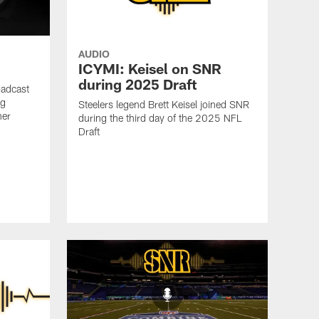
AUDIO
ICYMI: Keisel on SNR
during 2025 Draft
oadcast
ig
Steelers legend Brett Keisel joined SNR
ner
during the third day of the 2025 NFL
Draft