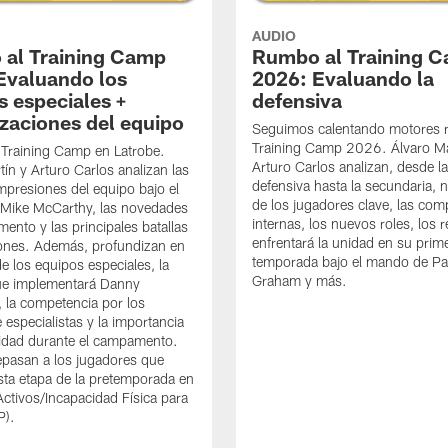
AUDIO
al Training Camp
Rumbo al Training 
Evaluando los
2026: Evaluando la
s especiales +
defensiva
izaciones del equipo
Seguimos calentando motores 
Training Camp 2026. Álvaro Ma
 Training Camp en Latrobe.
Arturo Carlos analizan, desde la
tín y Arturo Carlos analizan las
defensiva hasta la secundaria, 
mpresiones del equipo bajo el
de los jugadores clave, las com
Mike McCarthy, las novedades
internas, los nuevos roles, los 
ento y las principales batallas
enfrentará la unidad en su prim
iones. Además, profundizan en
temporada bajo el mando de Pat
de los equipos especiales, la
Graham y más.
que implementará Danny
la competencia por los
 especialistas y la importancia
idad durante el campamento.
pasan a los jugadores que
esta etapa de la pretemporada en
 Activos/Incapacidad Física para
P).