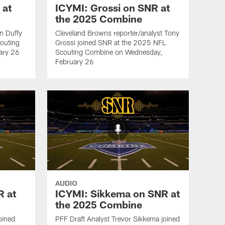
 at
ICYMI: Grossi on SNR at
the 2025 Combine
an Duffy
Cleveland Browns reporter/analyst Tony
outing
Grossi joined SNR at the 2025 NFL
ary 26
Scouting Combine on Wednesday,
February 26
AUDIO
R at
ICYMI: Sikkema on SNR at
the 2025 Combine
oined
PFF Draft Analyst Trevor Sikkema joined