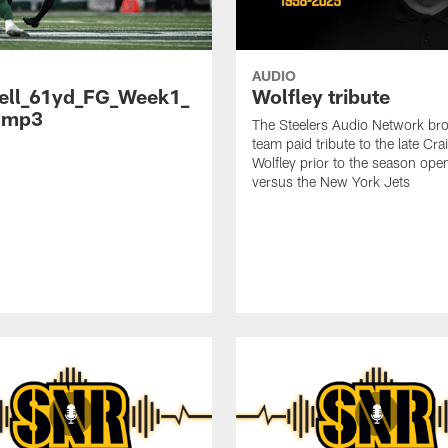
AUDIO
ell_61yd_FG_Week1_
Wolfley tribute
.mp3
The Steelers Audio Network br
team paid tribute to the late Cra
Wolfley prior to the season ope
versus the New York Jets