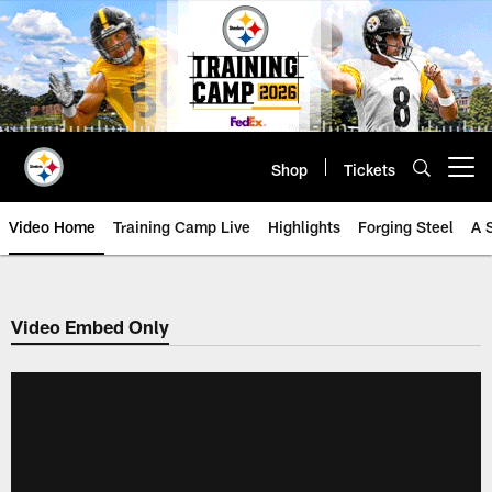
Skip
to
main
content
Shop
Tickets
Open menu button
Video Home
Training Camp Live
Highlights
Forging Steel
A 
Video Embed Only