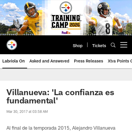
Skip
to
main
content
Shop
Tickets
Open menu button
Labriola On
Asked and Answered
Press Releases
Xtra Points
Villanueva: 'La confianza es
fundamental'
Mar 30, 2017 at 03:58 AM
Al final de la temporada 2015, Alejandro Villanueva