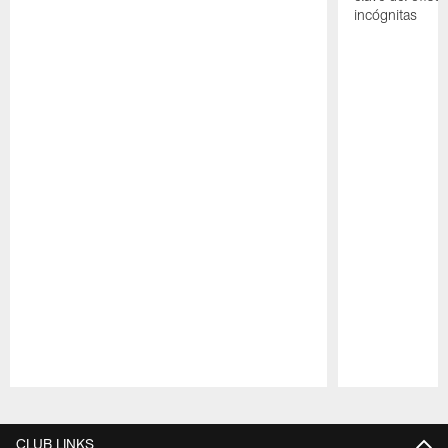
incógnitas
Pause
Play
CLUB LINKS