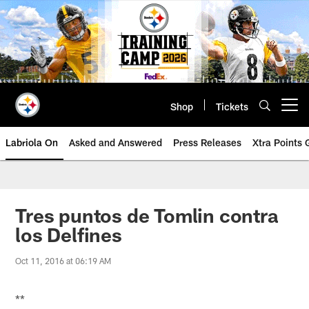
Skip
to
main
content
Shop
Tickets
Open menu button
Labriola On
Asked and Answered
Press Releases
Xtra Points
Tres puntos de Tomlin contra
los Delfines
Oct 11, 2016 at 06:19 AM
**