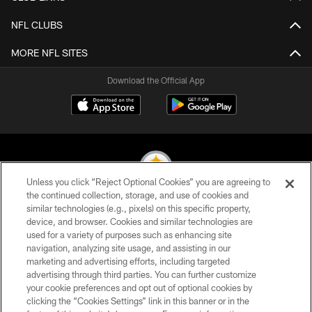
NFL CLUBS
MORE NFL SITES
Download the Official App
Unless you click “Reject Optional Cookies” you are agreeing to
the continued collection, storage, and use of cookies and
similar technologies (e.g., pixels) on this specific property,
© 2026 Pittsburgh Steelers. All Rights Reserved
device, and browser. Cookies and similar technologies are
used for a variety of purposes such as enhancing site
PRIVACY POLICY
navigation, analyzing site usage, and assisting in our
TERMS OF USE
marketing and advertising efforts, including targeted
advertising through third parties. You can further customize
ACCESSIBILITY
your cookie preferences and opt out of optional cookies by
clicking the “Cookies Settings” link in this banner or in the
CONTACT US