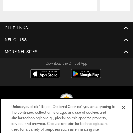
Pause
Play
CLUB LINKS
NFL CLUBS
MORE NFL SITES
Download the Official App
Unless you click “Reject Optional Cookies” you are agreeing to
the continued collection, storage, and use of cookies and
similar technologies (e.g., pixels) on this specific property,
© 2026 Pittsburgh Steelers. All Rights Reserved
device, and browser. Cookies and similar technologies are
used for a variety of purposes such as enhancing site
PRIVACY POLICY