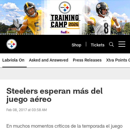
Skip
to
main
content
Shop
Tickets
Open menu button
Labriola On
Asked and Answered
Press Releases
Xtra Points
Steelers esperan más del
juego aéreo
Feb 08, 2017 at 03:58 AM
En muchos momentos críticos de la temporada el juego